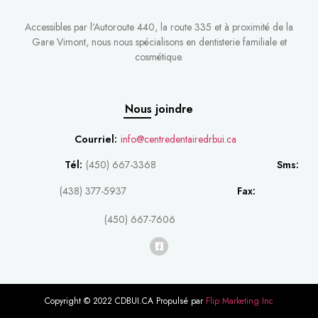
Accessibles par l’Autoroute 440, la route 335 et à proximité de la
Gare Vimont, nous nous spécialisons en dentisterie familiale et
cosmétique.
Nous joindre
Courriel:
info@centredentairedrbui.ca
Tél:
(450) 667-3368
Sms:
(438) 377-5937
Fax:
(450) 667-7606
Copyright © 2022 CDBUI.CA Propulsé par
Flip Marketing Inc